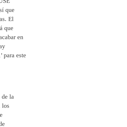
SUSE
así que
as. El
rá que
 acabar en
ay
’ para este
 de la
 los
ue
de