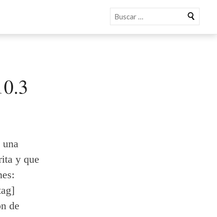
Buscar
10.3
e una
ita y que
nes:
tag]
ón de