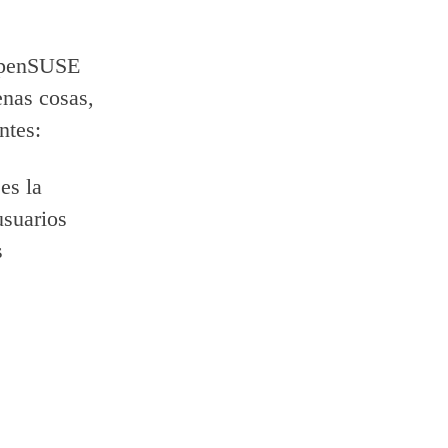
]openSUSE
nas cosas,
ntes:
es la
usuarios
s