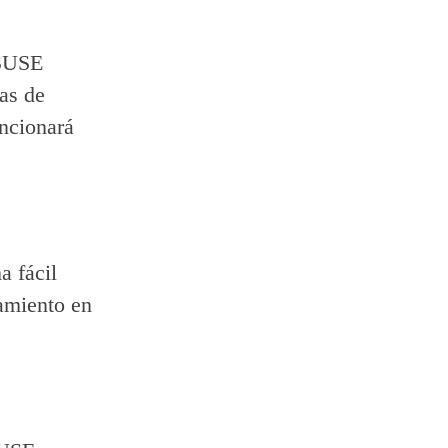
 SUSE
ias de
ncionará
a fácil
namiento en