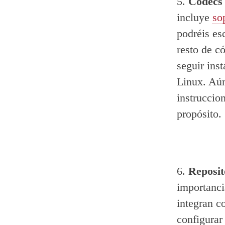
5.
Códecs
incluye
so
podréis es
resto de c
seguir inst
Linux. Aún
instruccion
propósito.
6.
Reposit
importanci
integran c
configurar