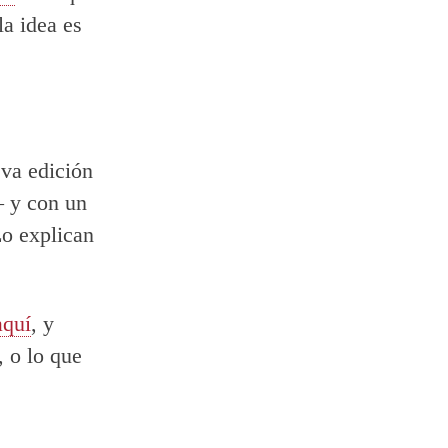
la idea es
eva edición
– y con un
Lo explican
aquí
, y
, o lo que