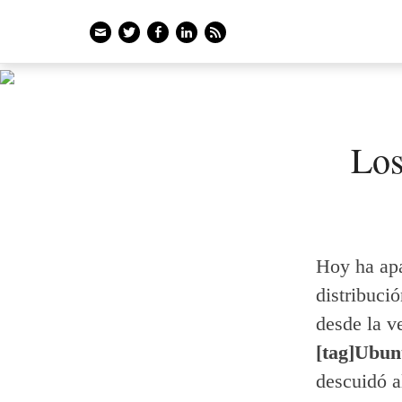
Email
Twitter
Facebook
LinkedIn
Feed
Los
Hoy ha apa
distribuci
desde la v
[tag]Ubunt
descuidó a