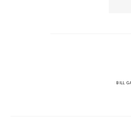
Post
navigation
BILL 