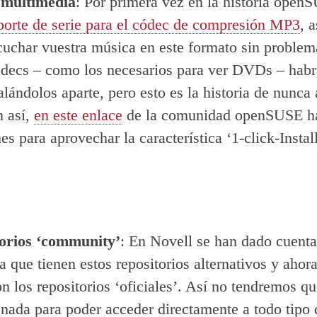
 multimedia
: Por primera vez en la historia open
porte de serie para el códec de compresión MP3
, 
cuchar vuestra música en este formato sin problem
ódecs – como los necesarios para ver DVDs – hab
alándolos aparte, pero esto es la historia de nunca
 así,
en este enlace
de la comunidad openSUSE h
es para aprovechar la característica ‘1-click-Install
orios ‘community’
: En Novell se han dado cuenta
a que tienen estos repositorios alternativos y ahora
on los repositorios ‘oficiales’. Así no tendremos q
 nada para poder acceder directamente a todo tipo 