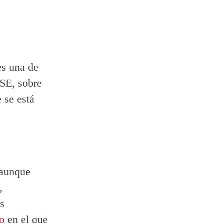
es una de
USE, sobre
 se está
 aunque
,
s
eo
en el que