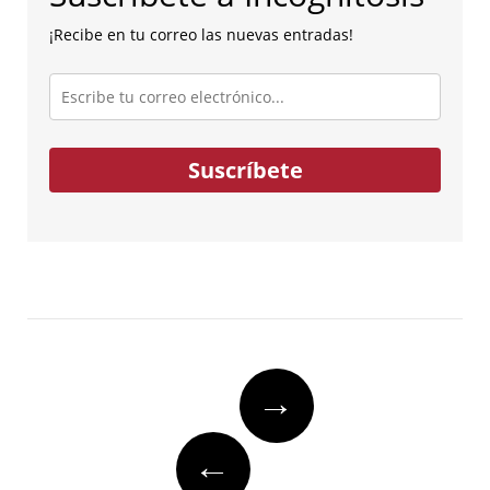
¡Recibe en tu correo las nuevas entradas!
Escribe
tu
correo
electrónico...
Suscríbete
Post
→
navigation
←