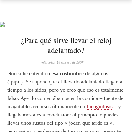
¿Para qué sirve llevar el reloj
adelantado?
miércoles, 28 febrero de 2007
·
Nunca he entendido esa
costumbre
de algunos
(¡pipi!). Se supone que al llevarlo adelantado llegan a
tiempo a los sitios, pero yo creo que eso es totalmente
falso. Ayer lo comentábamos en la comida – fuente de
inagotables recursos últimamente en
Incognitosis
– y
llegábamos a esta conclusión: al principio te puedes
llevar unos sustos del tipo «¡joder, qué tarde es!»,
pero seguro que después de tres o cuatro sorpresas te