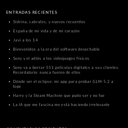
SKIP TO CONTENT
ENTRADAS RECIENTES
Sidrina, cabrales, y nuevos recuerdos
España de mi vida y de mi corazón
Javi a los 14
Bienvenidos a la era del software desechable
Sony y el adiós a los videojuegos físicos
Sony va a borrar 551 películas digitales a sus clientes.
Recordatorio: nunca fueron de ellos
Dónde ver el eclipse: mi app para probar GLM-5.2 a
tope
Harry y la Steam Machine que pudo ser y no fue
La IA que me fascina me está haciendo irrelevante