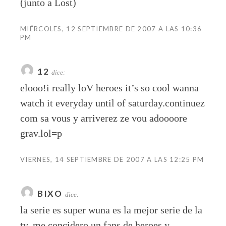
(junto a Lost)
MIÉRCOLES, 12 SEPTIEMBRE DE 2007 A LAS 10:36
PM
12
dice:
elooo!i really loV heroes it’s so cool wanna
watch it everyday until of saturday.continuez
com sa vous y arriverez ze vou adoooore
grav.lol=p
VIERNES, 14 SEPTIEMBRE DE 2007 A LAS 12:25 PM
BIXO
dice:
la serie es super wuna es la mejor serie de la
tv, me concidero un fans de heroes y