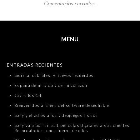
Comentarios cerrados.
MENU
SKIP TO CONTENT
ENTRADAS RECIENTES
Sidrina, cabrales, y nuevos recuerdos
España de mi vida y de mi corazón
Javi a los 14
Bienvenidos a la era del software desechable
Sony y el adiós a los videojuegos físicos
Sony va a borrar 551 películas digitales a sus clientes.
Recordatorio: nunca fueron de ellos