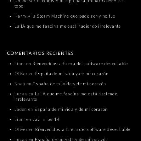
Dónde ver el eclipse: mi app para probar GLM-5.2 a
tope
Harry y la Steam Machine que pudo ser y no fue
La IA que me fascina me está haciendo irrelevante
COMENTARIOS RECIENTES
Liam
en
Bienvenidos a la era del software desechable
Oliver
en
España de mi vida y de mi corazón
Noah
en
España de mi vida y de mi corazón
Lucas
en
La IA que me fascina me está haciendo
irrelevante
Jaden
en
España de mi vida y de mi corazón
Liam
en
Javi a los 14
Oliver
en
Bienvenidos a la era del software desechable
Lucas
en
España de mi vida y de mi corazón