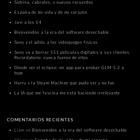
Sidrina, cabrales, y nuevos recuerdos
España de mi vida y de mi corazón
Javi a los 14
Bienvenidos a la era del software desechable
Sony y el adiós a los videojuegos físicos
Sony va a borrar 551 películas digitales a sus clientes.
Recordatorio: nunca fueron de ellos
Dónde ver el eclipse: mi app para probar GLM-5.2 a
tope
Harry y la Steam Machine que pudo ser y no fue
La IA que me fascina me está haciendo irrelevante
COMENTARIOS RECIENTES
Liam
en
Bienvenidos a la era del software desechable
Oliver
en
España de mi vida y de mi corazón