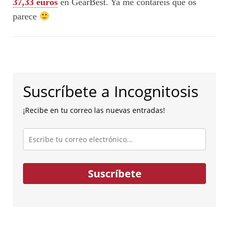
37,33 euros
en GearBest. Ya me contaréis qué os
parece
Suscríbete a Incognitosis
¡Recibe en tu correo las nuevas entradas!
Escribe
tu
correo
electrónico...
Suscríbete