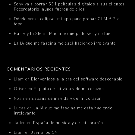
Sony va a borrar 551 películas digitales a sus clientes.
Recordatorio: nunca fueron de ellos
Dónde ver el eclipse: mi app para probar GLM-5.2 a
tope
Harry y la Steam Machine que pudo ser y no fue
La IA que me fascina me está haciendo irrelevante
COMENTARIOS RECIENTES
Liam
en
Bienvenidos a la era del software desechable
Oliver
en
España de mi vida y de mi corazón
Noah
en
España de mi vida y de mi corazón
Lucas
en
La IA que me fascina me está haciendo
irrelevante
Jaden
en
España de mi vida y de mi corazón
Liam
en
Javi a los 14