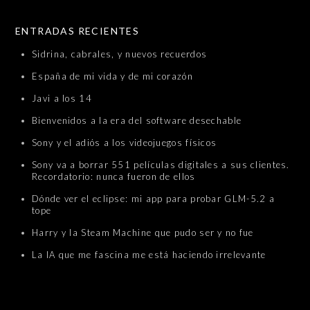
SKIP TO CONTENT
ENTRADAS RECIENTES
Sidrina, cabrales, y nuevos recuerdos
España de mi vida y de mi corazón
Javi a los 14
Bienvenidos a la era del software desechable
Sony y el adiós a los videojuegos físicos
Sony va a borrar 551 películas digitales a sus clientes.
Recordatorio: nunca fueron de ellos
Dónde ver el eclipse: mi app para probar GLM-5.2 a
tope
Harry y la Steam Machine que pudo ser y no fue
La IA que me fascina me está haciendo irrelevante