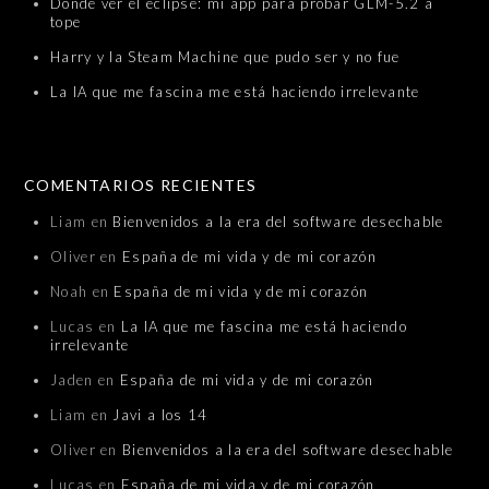
Dónde ver el eclipse: mi app para probar GLM-5.2 a
tope
Harry y la Steam Machine que pudo ser y no fue
La IA que me fascina me está haciendo irrelevante
COMENTARIOS RECIENTES
Liam
en
Bienvenidos a la era del software desechable
Oliver
en
España de mi vida y de mi corazón
Noah
en
España de mi vida y de mi corazón
Lucas
en
La IA que me fascina me está haciendo
irrelevante
Jaden
en
España de mi vida y de mi corazón
Liam
en
Javi a los 14
Oliver
en
Bienvenidos a la era del software desechable
Lucas
en
España de mi vida y de mi corazón