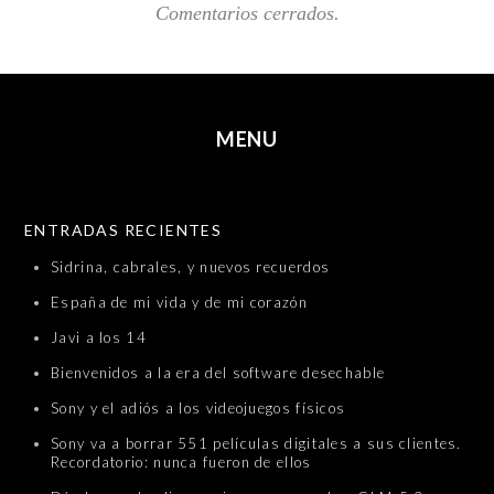
Comentarios cerrados.
MENU
SKIP TO CONTENT
ENTRADAS RECIENTES
Sidrina, cabrales, y nuevos recuerdos
España de mi vida y de mi corazón
Javi a los 14
Bienvenidos a la era del software desechable
Sony y el adiós a los videojuegos físicos
Sony va a borrar 551 películas digitales a sus clientes.
Recordatorio: nunca fueron de ellos