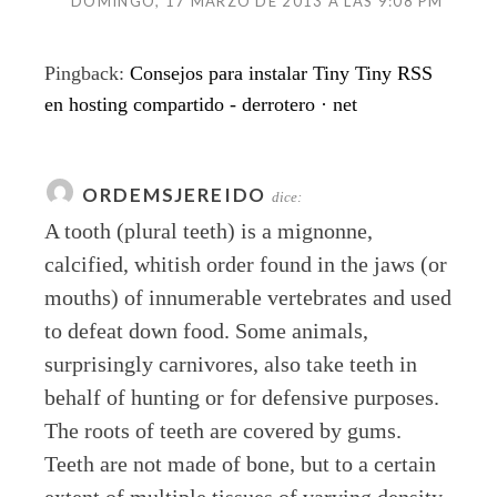
DOMINGO, 17 MARZO DE 2013 A LAS 9:08 PM
Pingback:
Consejos para instalar Tiny Tiny RSS
en hosting compartido - derrotero · net
ORDEMSJEREIDO
dice:
A tooth (plural teeth) is a mignonne,
calcified, whitish order found in the jaws (or
mouths) of innumerable vertebrates and used
to defeat down food. Some animals,
surprisingly carnivores, also take teeth in
behalf of hunting or for defensive purposes.
The roots of teeth are covered by gums.
Teeth are not made of bone, but to a certain
extent of multiple tissues of varying density