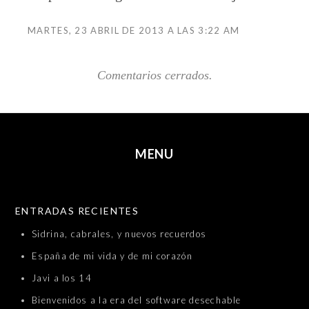
MARTES, 23 ABRIL DE 2013 A LAS 3:22 AM
Comentarios cerrados.
MENU
SKIP TO CONTENT
ENTRADAS RECIENTES
Sidrina, cabrales, y nuevos recuerdos
España de mi vida y de mi corazón
Javi a los 14
Bienvenidos a la era del software desechable