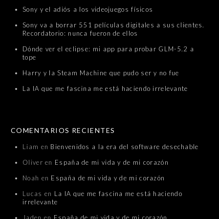
Sony y el adiós a los videojuegos físicos
Sony va a borrar 551 películas digitales a sus clientes.
Recordatorio: nunca fueron de ellos
Dónde ver el eclipse: mi app para probar GLM-5.2 a
tope
Harry y la Steam Machine que pudo ser y no fue
La IA que me fascina me está haciendo irrelevante
COMENTARIOS RECIENTES
Liam
en
Bienvenidos a la era del software desechable
Oliver
en
España de mi vida y de mi corazón
Noah
en
España de mi vida y de mi corazón
Lucas
en
La IA que me fascina me está haciendo
irrelevante
Jaden
en
España de mi vida y de mi corazón