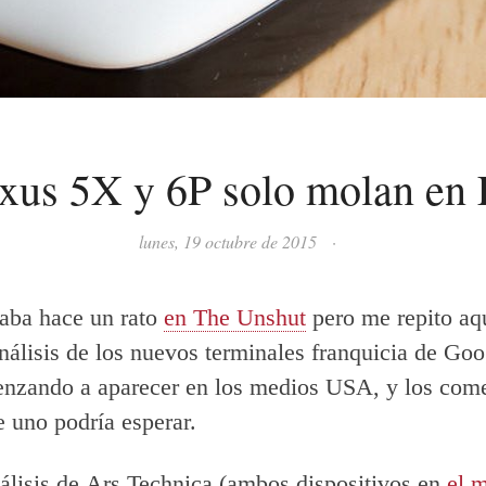
xus 5X y 6P solo molan en
lunes, 19 octubre de 2015
·
aba hace un rato
en The Unshut
pero me repito aqu
nálisis de los nuevos terminales franquicia de Goo
nzando a aparecer en los medios USA, y los come
e uno podría esperar.
álisis de Ars Technica (ambos dispositivos en
el 