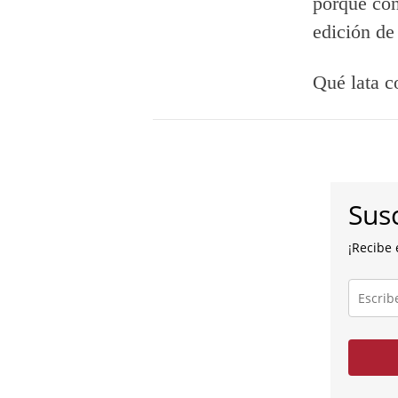
porque con 
edición de
Qué lata c
Susc
¡Recibe 
Escribe
tu
correo
electróni