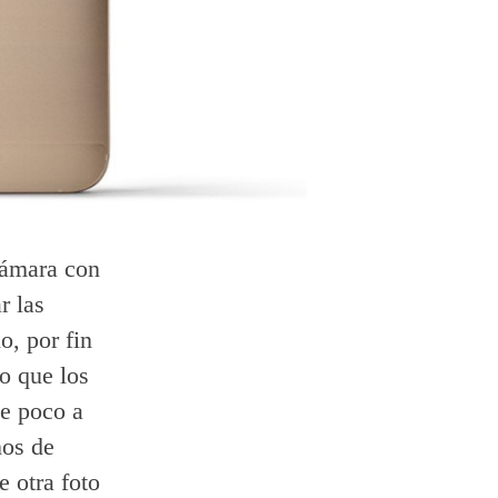
cámara con
r las
o, por fin
o que los
ue poco a
nos de
e otra foto