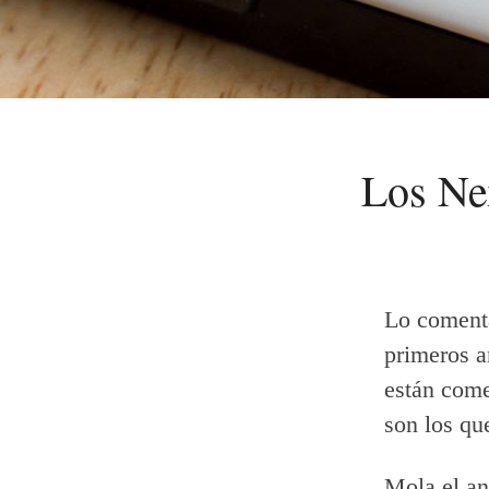
Los Ne
Lo coment
primeros a
están come
son los qu
Mola el an