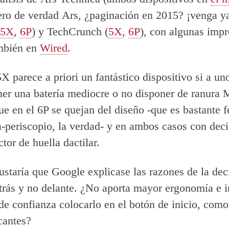
ero de verdad Ars, ¿paginación en 2015? ¡venga ya
5X
,
6P
) y TechCrunch (
5X
,
6P
), con algunas impr
ambién en
Wired
.
X parece a priori un fantástico dispositivo si a un
ner una batería mediocre o no disponer de ranura
ue en el 6P se quejan del diseño -que es bastante f
-periscopio, la verdad- y en ambos casos con deci
ctor de huella dactilar.
staría que Google explicase las razones de la dec
trás y no delante. ¿No aporta mayor ergonomía e i
de confianza colocarlo en el botón de inicio, com
icantes?