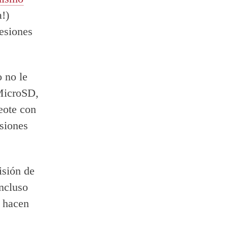
!)
esiones
o no le
 MicroSD,
eote con
siones
isión de
ncluso
o hacen