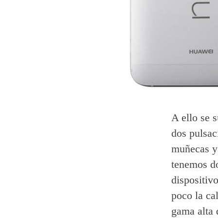
A ello se 
dos pulsac
muñecas ya
tenemos do
dispositiv
poco la ca
gama alta d