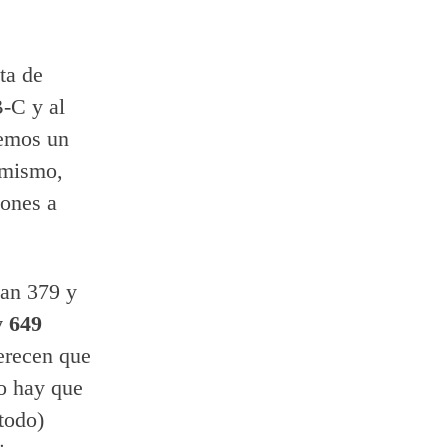
ta de
B-C y al
nemos un
 mismo,
iones a
gan 379 y
y 649
erecen que
ro hay que
todo)