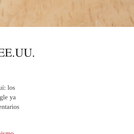
 EE.UU.
í: los
gle ya
ntarios
mismo