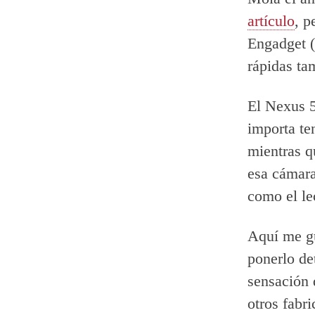
artículo
, p
Engadget (
rápidas t
El Nexus 5
importa te
mientras q
esa cámara
como el le
Aquí me gu
ponerlo de
sensación 
otros fabr