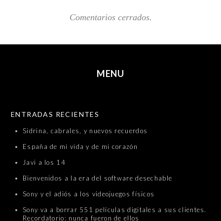
Comentarios cerrados.
MENU
SKIP TO CONTENT
ENTRADAS RECIENTES
Sidrina, cabrales, y nuevos recuerdos
España de mi vida y de mi corazón
Javi a los 14
Bienvenidos a la era del software desechable
Sony y el adiós a los videojuegos físicos
Sony va a borrar 551 películas digitales a sus clientes.
Recordatorio: nunca fueron de ellos