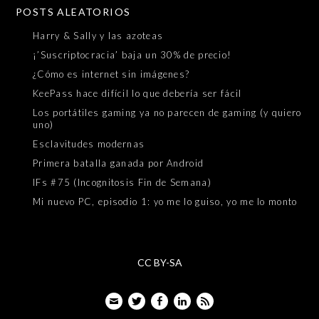
POSTS ALEATORIOS
Harry & Sally y las azoteas
¡’Suscriptocracia’ baja un 30% de precio!
¿Cómo es internet sin imágenes?
KeePass hace difícil lo que debería ser fácil
Los portátiles gaming ya no parecen de gaming (y quiero
uno)
Esclavitudes modernas
Primera batalla ganada por Android
IFs #75 (Incognitosis Fin de Semana)
Mi nuevo PC, episodio 1: yo me lo guiso, yo me lo monto
CC BY-SA
Email
Twitter
Facebook
LinkedIn
Feed