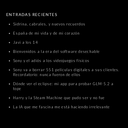
SKIP TO CONTENT
ENTRADAS RECIENTES
Sidrina, cabrales, y nuevos recuerdos
España de mi vida y de mi corazón
Javi a los 14
Bienvenidos a la era del software desechable
Sony y el adiós a los videojuegos físicos
Sony va a borrar 551 películas digitales a sus clientes.
Recordatorio: nunca fueron de ellos
Dónde ver el eclipse: mi app para probar GLM-5.2 a
tope
Harry y la Steam Machine que pudo ser y no fue
La IA que me fascina me está haciendo irrelevante