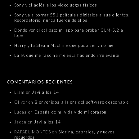
Sony y el adiós a los videojuegos físicos
Sony va a borrar 551 películas digitales a sus clientes.
Recordatorio: nunca fueron de ellos
Dónde ver el eclipse: mi app para probar GLM-5.2 a
tope
Harry y la Steam Machine que pudo ser y no fue
La IA que me fascina me está haciendo irrelevante
COMENTARIOS RECIENTES
Liam
en
Javi a los 14
Oliver
en
Bienvenidos a la era del software desechable
Lucas
en
España de mi vida y de mi corazón
Jaden
en
Javi a los 14
RAFAEL MONTES
en
Sidrina, cabrales, y nuevos
recuerdos