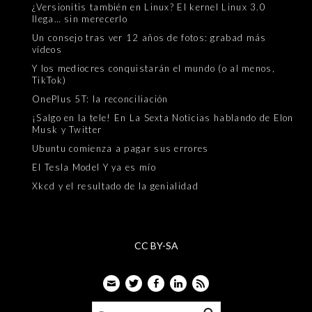
¿Versionitis también en Linux? El kernel Linux 3.0
llega… sin merecerlo
Un consejo tras ver 12 años de fotos: grabad más
vídeos
Y los mediocres conquistarán el mundo (o al menos,
TikTok)
OnePlus 5T: la reconciliación
¡Salgo en la tele! En La Sexta Noticias hablando de Elon
Musk y Twitter
Ubuntu comienza a pagar sus errores
El Tesla Model Y ya es mío
Xkcd y el resultado de la genialidad
CC BY-SA
Email
Twitter
Facebook
LinkedIn
Feed
Buscar