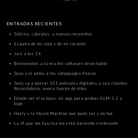
SKIP TO CONTENT
ENTRADAS RECIENTES
Sidrina, cabrales, y nuevos recuerdos
España de mi vida y de mi corazón
Javi a los 14
Bienvenidos a la era del software desechable
Sony y el adiós a los videojuegos físicos
Sony va a borrar 551 películas digitales a sus clientes.
Recordatorio: nunca fueron de ellos
Dónde ver el eclipse: mi app para probar GLM-5.2 a
tope
Harry y la Steam Machine que pudo ser y no fue
La IA que me fascina me está haciendo irrelevante