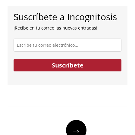
Suscríbete a Incognitosis
¡Recibe en tu correo las nuevas entradas!
Escribe
tu
correo
electrónico...
Suscríbete
Post
→
navigation