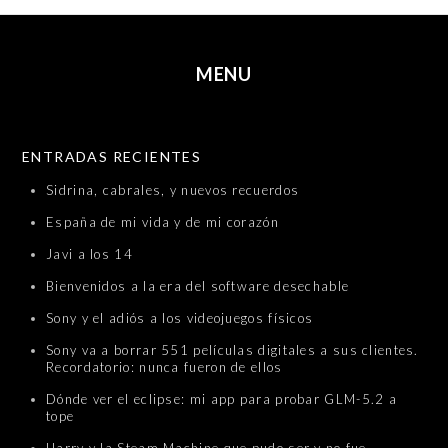
MENU
SKIP TO CONTENT
ENTRADAS RECIENTES
Sidrina, cabrales, y nuevos recuerdos
España de mi vida y de mi corazón
Javi a los 14
Bienvenidos a la era del software desechable
Sony y el adiós a los videojuegos físicos
Sony va a borrar 551 películas digitales a sus clientes.
Recordatorio: nunca fueron de ellos
Dónde ver el eclipse: mi app para probar GLM-5.2 a
tope