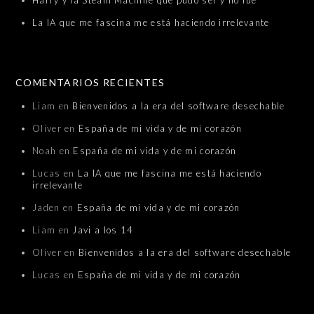
Harry y la Steam Machine que pudo ser y no fue
La IA que me fascina me está haciendo irrelevante
COMENTARIOS RECIENTES
Liam
en
Bienvenidos a la era del software desechable
Oliver
en
España de mi vida y de mi corazón
Noah
en
España de mi vida y de mi corazón
Lucas
en
La IA que me fascina me está haciendo
irrelevante
Jaden
en
España de mi vida y de mi corazón
Liam
en
Javi a los 14
Oliver
en
Bienvenidos a la era del software desechable
Lucas
en
España de mi vida y de mi corazón