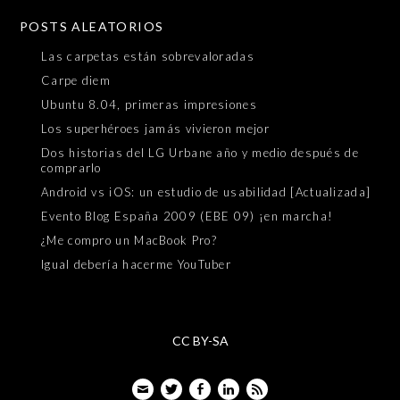
POSTS ALEATORIOS
Las carpetas están sobrevaloradas
Carpe diem
Ubuntu 8.04, primeras impresiones
Los superhéroes jamás vivieron mejor
Dos historias del LG Urbane año y medio después de
comprarlo
Android vs iOS: un estudio de usabilidad [Actualizada]
Evento Blog España 2009 (EBE 09) ¡en marcha!
¿Me compro un MacBook Pro?
Igual debería hacerme YouTuber
CC BY-SA
Email
Twitter
Facebook
LinkedIn
Feed