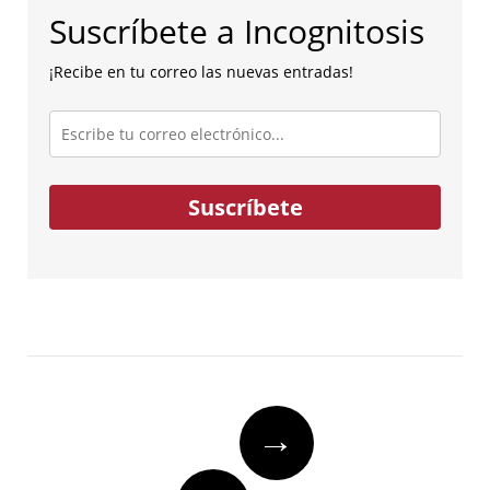
Suscríbete a Incognitosis
¡Recibe en tu correo las nuevas entradas!
Escribe
tu
correo
electrónico...
Suscríbete
Post
→
navigation