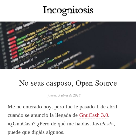
No seas casposo, Open Source
jueves, 5 abril de 2018
·
Me he enterado hoy, pero fue le pasado 1 de abril
cuando se anunció la llegada de
GnuCash 3.0
.
«¿GnuCash? ¿Pero de qué me hablas, JaviPas?»,
puede que digáis algunos.