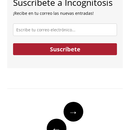
Suscríbete a Incognitosis
¡Recibe en tu correo las nuevas entradas!
Escribe
tu
correo
electrónico...
Suscríbete
Post
→
navigation
←