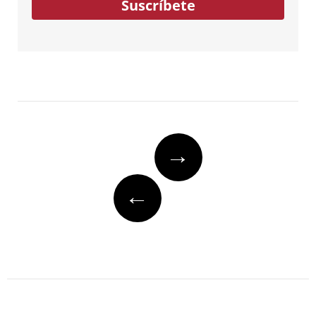
Suscríbete
Post
→
navigation
←