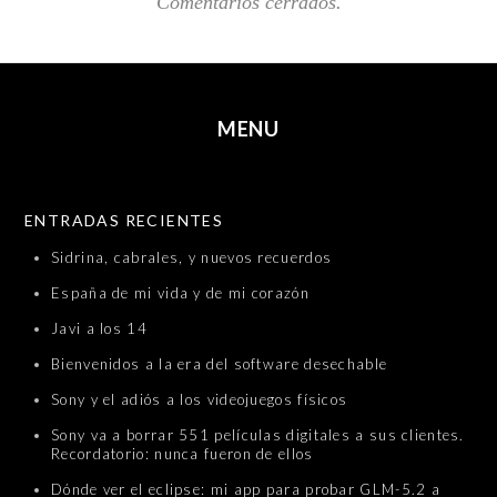
Comentarios cerrados.
MENU
SKIP TO CONTENT
ENTRADAS RECIENTES
Sidrina, cabrales, y nuevos recuerdos
España de mi vida y de mi corazón
Javi a los 14
Bienvenidos a la era del software desechable
Sony y el adiós a los videojuegos físicos
Sony va a borrar 551 películas digitales a sus clientes.
Recordatorio: nunca fueron de ellos
Dónde ver el eclipse: mi app para probar GLM-5.2 a