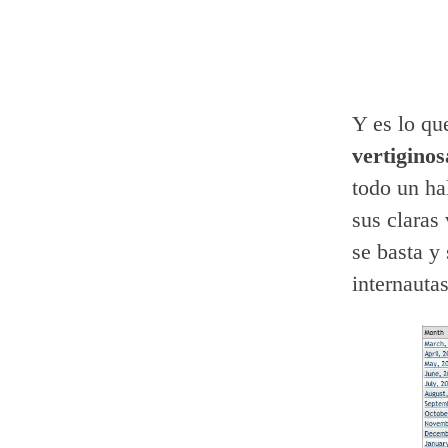
Y es lo qu
vertigino
todo un ha
sus claras
se basta y
internauta