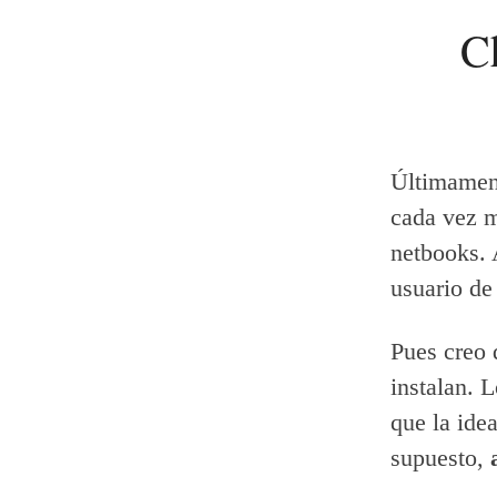
C
Últimamen
cada vez 
netbooks. 
usuario de
Pues creo 
instalan. 
que la ide
supuesto,
a