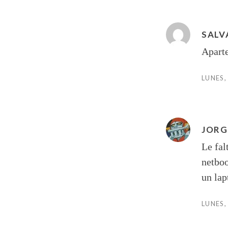
SALV
Aparte
LUNES,
JORG
Le fal
netboo
un la
LUNES,