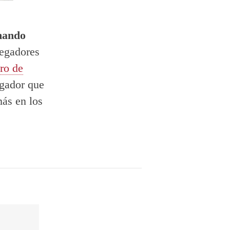
nando
vegadores
ro de
egador que
ás en los