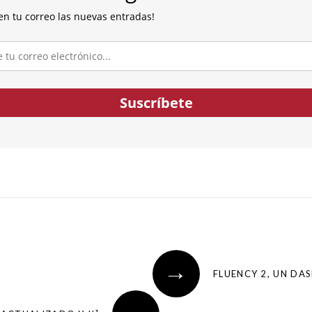
en tu correo las nuevas entradas!
co...
Suscríbete
→
FLUENCY 2, UN DA
←