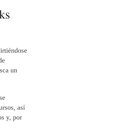
ks
irtiéndose
de
usca un
se
rsos, así
s y, por