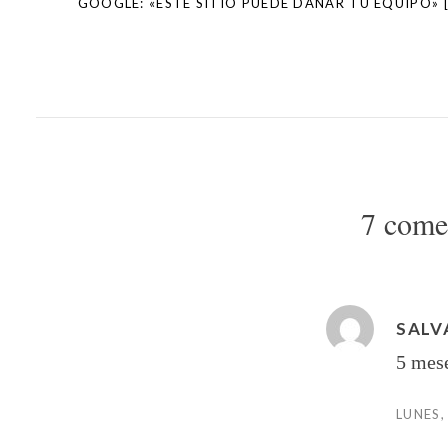
GOOGLE: «ESTE SITIO PUEDE DAÑAR TU EQUIPO» [
7 come
SALV
5 mes
LUNES,