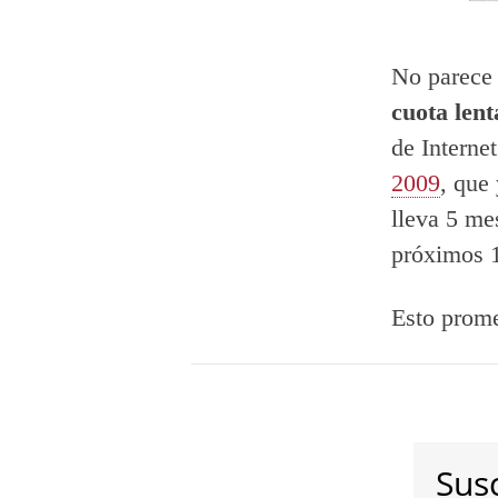
No parece 
cuota len
de Interne
2009
, que
lleva 5 me
próximos 1
Esto prome
Susc