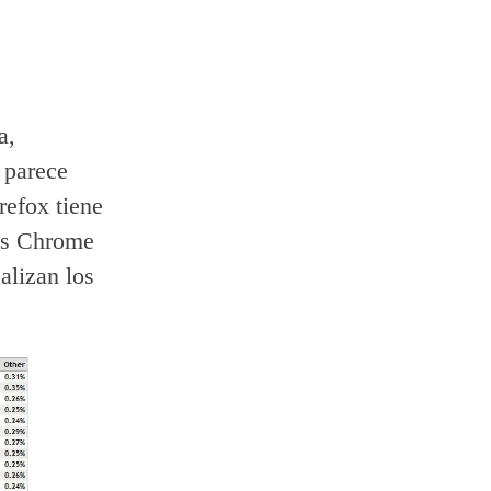
a,
 parece
refox tiene
sos Chrome
alizan los