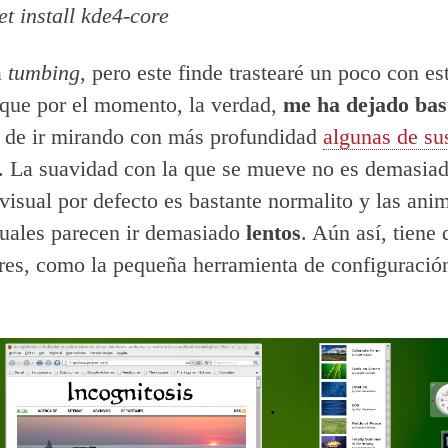
et install kde4-core
a
tumbing
, pero este finde trastearé un poco con es
, que por el momento, la verdad,
me ha dejado bast
a de ir mirando con más profundidad
algunas de su
. La suavidad con la que se mueve no es demasia
 visual por defecto es bastante normalito y las ani
suales parecen ir demasiado
lentos
. Aún así, tiene 
es, como la pequeña herramienta de configuració