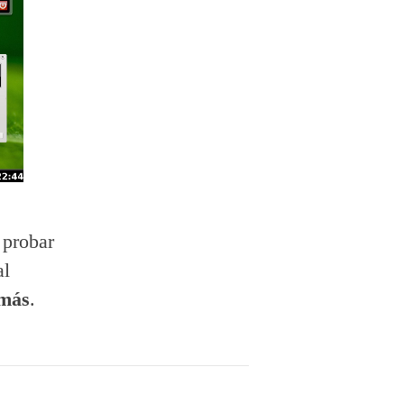
 probar
al
 más
.