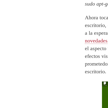
sudo apt-g
Ahora toc
escritorio
a la esper
novedades
el aspecto
efectos vi
prometedor
escritorio.