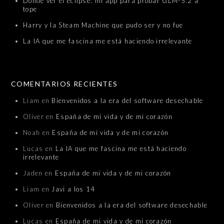
Dónde ver el eclipse: mi app para probar GLM-5.2 a
tope
Harry y la Steam Machine que pudo ser y no fue
La IA que me fascina me está haciendo irrelevante
COMENTARIOS RECIENTES
Liam
en
Bienvenidos a la era del software desechable
Oliver
en
España de mi vida y de mi corazón
Noah
en
España de mi vida y de mi corazón
Lucas
en
La IA que me fascina me está haciendo
irrelevante
Jaden
en
España de mi vida y de mi corazón
Liam
en
Javi a los 14
Oliver
en
Bienvenidos a la era del software desechable
Lucas
en
España de mi vida y de mi corazón