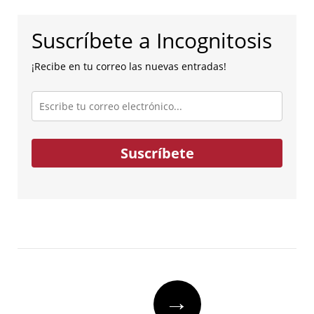
Suscríbete a Incognitosis
¡Recibe en tu correo las nuevas entradas!
Escribe
tu
correo
electrónico...
Suscríbete
Post
→
navigation