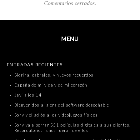
Comentarios cerrados.
MENU
SKIP TO CONTENT
ENTRADAS RECIENTES
Sidrina, cabrales, y nuevos recuerdos
España de mi vida y de mi corazón
Javi a los 14
Bienvenidos a la era del software desechable
Sony y el adiós a los videojuegos físicos
Sony va a borrar 551 películas digitales a sus clientes.
Recordatorio: nunca fueron de ellos