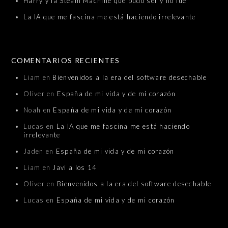
Harry y la Steam Machine que pudo ser y no fue
La IA que me fascina me está haciendo irrelevante
COMENTARIOS RECIENTES
Liam
en
Bienvenidos a la era del software desechable
Oliver
en
España de mi vida y de mi corazón
Noah
en
España de mi vida y de mi corazón
Lucas
en
La IA que me fascina me está haciendo
irrelevante
Jaden
en
España de mi vida y de mi corazón
Liam
en
Javi a los 14
Oliver
en
Bienvenidos a la era del software desechable
Lucas
en
España de mi vida y de mi corazón