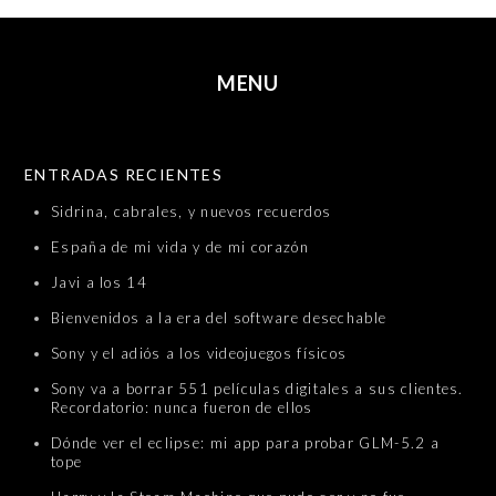
MENU
SKIP TO CONTENT
ENTRADAS RECIENTES
Sidrina, cabrales, y nuevos recuerdos
España de mi vida y de mi corazón
Javi a los 14
Bienvenidos a la era del software desechable
Sony y el adiós a los videojuegos físicos
Sony va a borrar 551 películas digitales a sus clientes.
Recordatorio: nunca fueron de ellos
Dónde ver el eclipse: mi app para probar GLM-5.2 a
tope