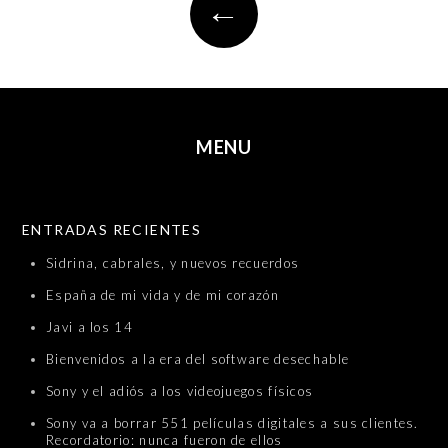
←
navigation
MENU
SKIP TO CONTENT
ENTRADAS RECIENTES
Sidrina, cabrales, y nuevos recuerdos
España de mi vida y de mi corazón
Javi a los 14
Bienvenidos a la era del software desechable
Sony y el adiós a los videojuegos físicos
Sony va a borrar 551 películas digitales a sus clientes.
Recordatorio: nunca fueron de ellos