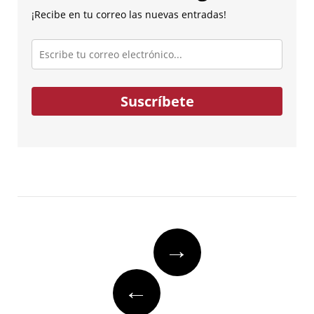
¡Recibe en tu correo las nuevas entradas!
Escribe
tu
correo
electrónico...
Suscríbete
Post
→
navigation
←