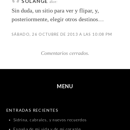
SOLANGE
dice:
Sin duda, un sitio para ver y flipar, y,
posteriormente, elegir otros destinos…
SÁBADO, 26 OCTUBRE DE 2013 A LAS 10:08 PM
Comentarios cerrados.
MENU
SKIP TO CONTENT
ENTRADAS RECIENTES
Sidrina, cabrales, y nuevos recuerdos
España de mi vida y de mi corazón