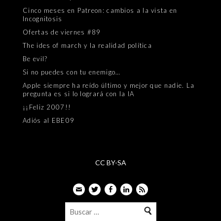
Cinco meses en Patreon: cambios a la vista en
Incognitosis
Ofertas de viernes #89
The ides of march y la realidad política
Be evil?
Si no puedes con tu enemigo…
Apple siempre ha reído último y mejor que nadie. La
pregunta es si lo logrará con la IA
¡¡Feliz 2007!!
Adiós al EBE09
CC BY-SA
Email
Twitter
Facebook
LinkedIn
Feed
Buscar