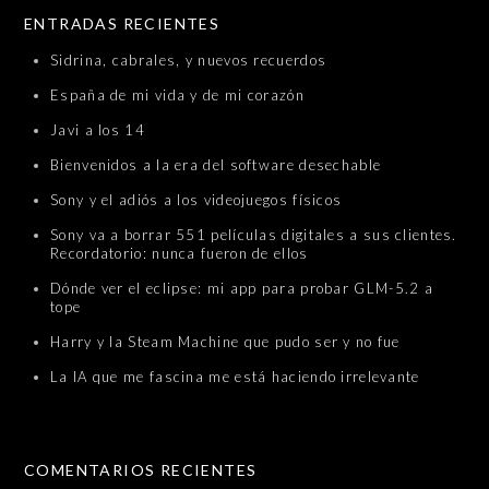
SKIP TO CONTENT
ENTRADAS RECIENTES
Sidrina, cabrales, y nuevos recuerdos
España de mi vida y de mi corazón
Javi a los 14
Bienvenidos a la era del software desechable
Sony y el adiós a los videojuegos físicos
Sony va a borrar 551 películas digitales a sus clientes.
Recordatorio: nunca fueron de ellos
Dónde ver el eclipse: mi app para probar GLM-5.2 a
tope
Harry y la Steam Machine que pudo ser y no fue
La IA que me fascina me está haciendo irrelevante
COMENTARIOS RECIENTES