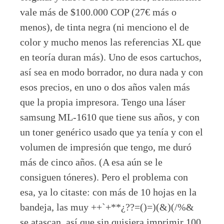
vale más de $100.000 COP (27€ más o
menos), de tinta negra (ni menciono el de
color y mucho menos las referencias XL que
en teoría duran más). Uno de esos cartuchos,
así sea en modo borrador, no dura nada y con
esos precios, en uno o dos años valen más
que la propia impresora. Tengo una láser
samsung ML-1610 que tiene sus años, y con
un toner genérico usado que ya tenía y con el
volumen de impresión que tengo, me duró
más de cinco años. (A esa aún se le
consiguen tóneres). Pero el problema con
esa, ya lo citaste: con más de 10 hojas en la
bandeja, las muy ++`+**¿??=()=)(&)(/%&
se atascan, así que sin quisiera imprimir 100,