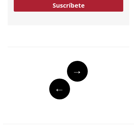
Suscríbete
Post
→
navigation
←