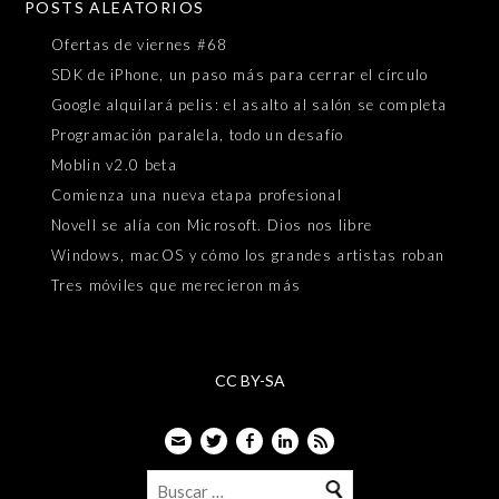
POSTS ALEATORIOS
Ofertas de viernes #68
SDK de iPhone, un paso más para cerrar el círculo
Google alquilará pelis: el asalto al salón se completa
Programación paralela, todo un desafío
Moblin v2.0 beta
Comienza una nueva etapa profesional
Novell se alía con Microsoft. Dios nos libre
Windows, macOS y cómo los grandes artistas roban
Tres móviles que merecieron más
CC BY-SA
Email
Twitter
Facebook
LinkedIn
Feed
Buscar