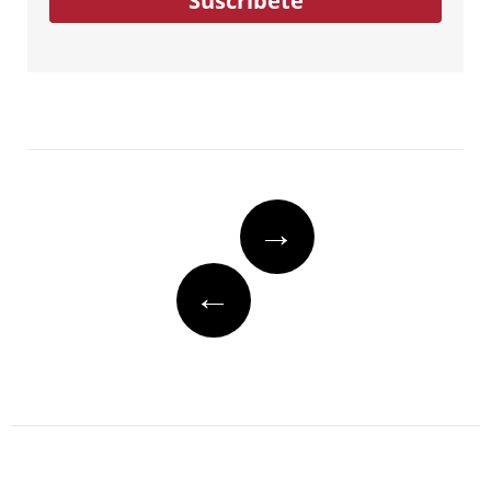
Suscríbete
Post
→
navigation
←