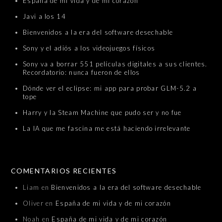
España de mi vida y de mi corazón
Javi a los 14
Bienvenidos a la era del software desechable
Sony y el adiós a los videojuegos físicos
Sony va a borrar 551 películas digitales a sus clientes.
Recordatorio: nunca fueron de ellos
Dónde ver el eclipse: mi app para probar GLM-5.2 a
tope
Harry y la Steam Machine que pudo ser y no fue
La IA que me fascina me está haciendo irrelevante
COMENTARIOS RECIENTES
Liam
en
Bienvenidos a la era del software desechable
Oliver
en
España de mi vida y de mi corazón
Noah
en
España de mi vida y de mi corazón