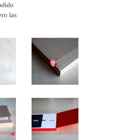
odido
ero las