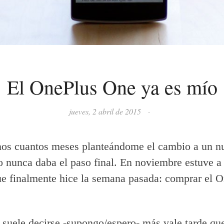
El OnePlus One ya es mío
jueves, 2 abril de 2015
·
nos cuantos meses planteándome el cambio a un n
o nunca daba el paso final. En noviembre estuve a
ue finalmente hice la semana pasada: comprar el 
suele decirse -supongo/espero- más vale tarde qu