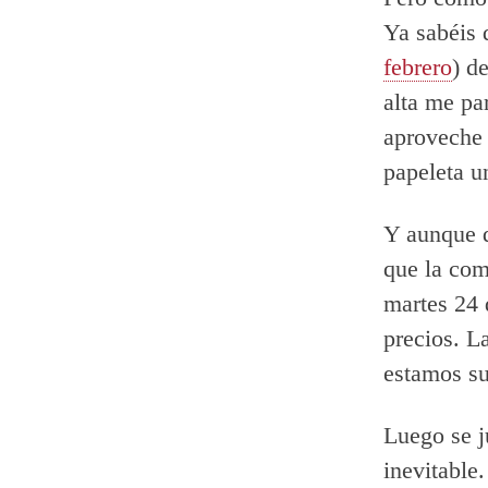
Ya sabéis 
febrero
) d
alta me pa
aproveche 
papeleta u
Y aunque q
que la com
martes 24 
precios. L
estamos su
Luego se j
inevitable