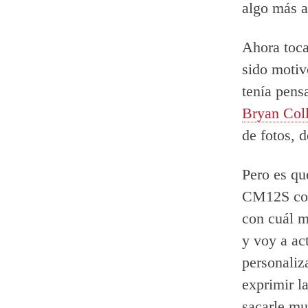
algo más a
Ahora toca
sido motiv
tenía pens
Bryan Col
de fotos, 
Pero es qu
CM12S com
con cuál 
y voy a ac
personaliz
exprimir l
sacarle mu