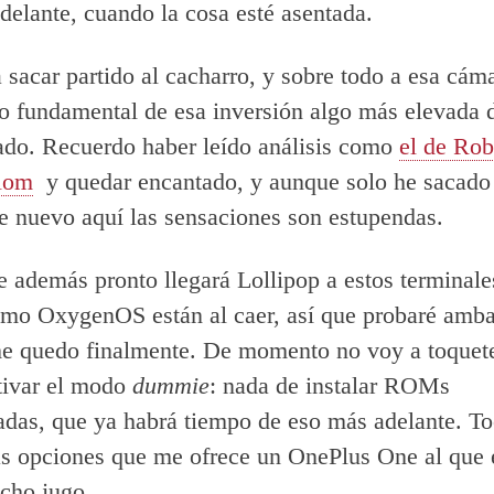
delante, cuando la cosa esté asentada.
 sacar partido al cacharro, y sobre todo a esa cám
o fundamental de esa inversión algo más elevada 
ado. Recuerdo haber leído análisis como
el de Ro
lom
y quedar encantado, y aunque solo he sacado
de nuevo aquí las sensaciones son estupendas.
e además pronto llegará Lollipop a estos terminale
o OxygenOS están al caer, así que probaré amba
me quedo finalmente. De momento no voy a toque
tivar el modo
dummie
: nada de instalar ROMs
adas, que ya habrá tiempo de eso más adelante. T
as opciones que me ofrece un OnePlus One al que 
cho jugo.