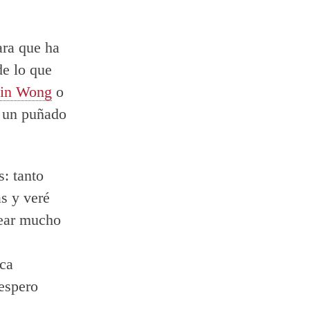
ara que ha
de lo que
bin Wong
o
 un puñado
s: tanto
s y veré
tear mucho
oca
espero