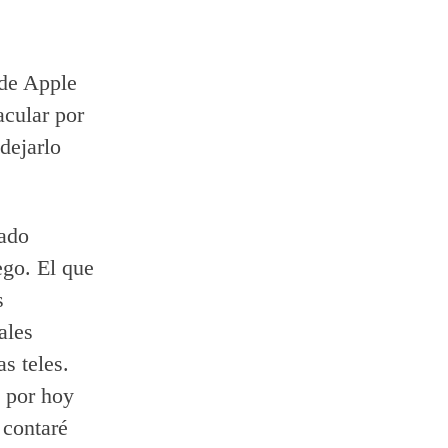
 de Apple
acular por
 dejarlo
tado
ego. El que
s
ales
s teles.
y por hoy
 contaré