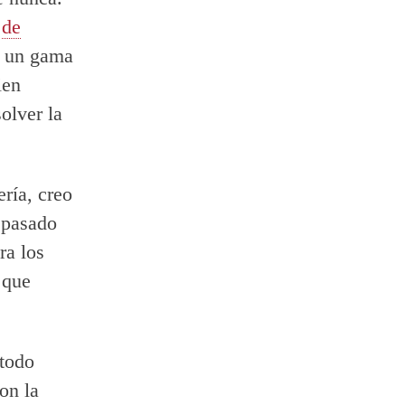
,
de
r un gama
ien
olver la
ría, creo
 pasado
ra los
 que
 todo
on la