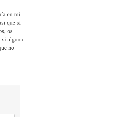
nía en mi
sí que si
os, os
 si alguno
 que no