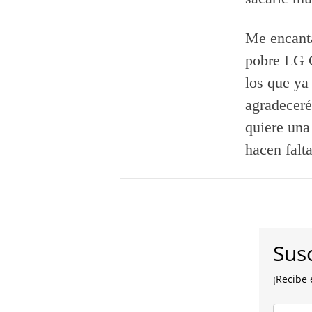
Me encanta
pobre LG G
los que ya
agradeceré
quiere una
hacen falt
Susc
¡Recibe 
Escribe