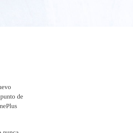
uevo
 punto de
OnePlus
e nunca.