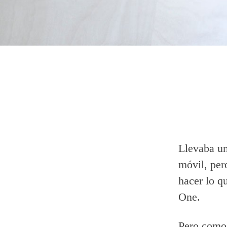
Llevaba u
móvil, per
hacer lo q
One.
Pero como 