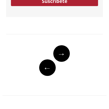
Suscríbete
Post
→
navigation
←