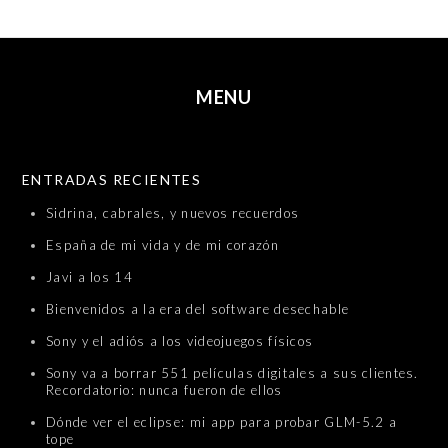
MENU
SKIP TO CONTENT
ENTRADAS RECIENTES
Sidrina, cabrales, y nuevos recuerdos
España de mi vida y de mi corazón
Javi a los 14
Bienvenidos a la era del software desechable
Sony y el adiós a los videojuegos físicos
Sony va a borrar 551 películas digitales a sus clientes.
Recordatorio: nunca fueron de ellos
Dónde ver el eclipse: mi app para probar GLM-5.2 a
tope