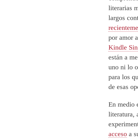
literarias
largos con
recienteme
por amor a
Kindle Si
están a med
uno ni lo 
para los qu
de esas op
En medio e
literatura
experimen
acceso
a s