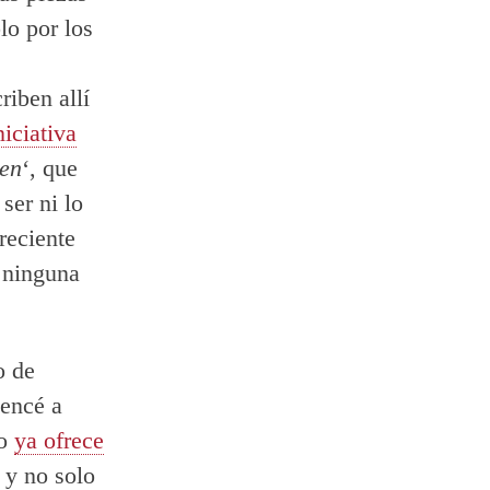
o por los
riben allí
niciativa
en
‘, que
ser ni lo
reciente
 ninguna
o de
mencé a
io
ya ofrece
 y no solo