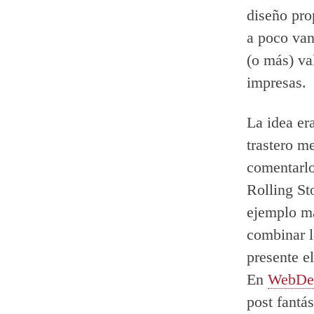
diseño pro
a poco van
(o más) va
impresas.
La idea er
trastero m
comentarlo 
Rolling St
ejemplo má
combinar l
presente e
En
WebDes
post fantás