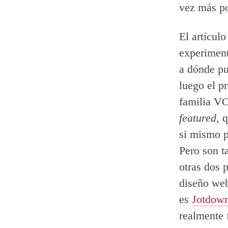
vez más po
El artícul
experiment
a dónde pu
luego el p
familia VO
featured
, 
si mismo p
Pero son t
otras dos 
diseño web
es
Jotdow
realmente 