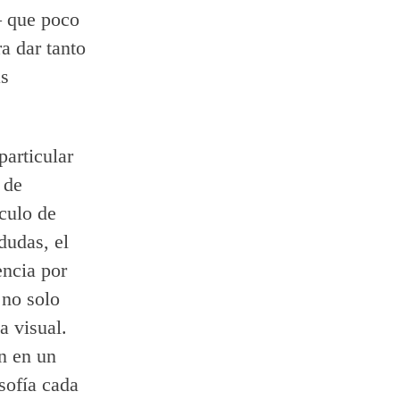
 que poco
a dar tanto
as
articular
 de
ículo de
 dudas, el
ncia por
 no solo
a visual.
n en un
osofía cada