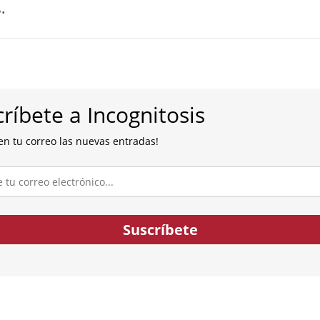
.
ríbete a Incognitosis
en tu correo las nuevas entradas!
co...
Suscríbete