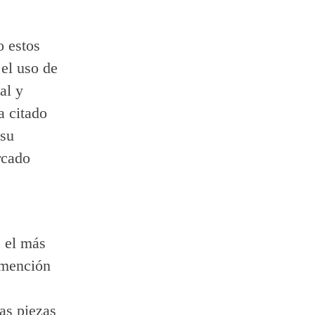
o estos
 el uso de
al y
a citado
 su
rcado
 el más
 mención
as piezas