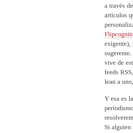
a través d
artículos 
personaliz
Flipcognit
exigente),
sugerente.
vive de est
feeds RSS,
lean a uno
Y esa es la
periodismo
resolverem
Si alguien