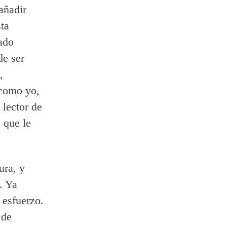
añadir
ta
ado
de ser
,
 como yo,
 lector de
 que le
ura, y
. Ya
 esfuerzo.
 de