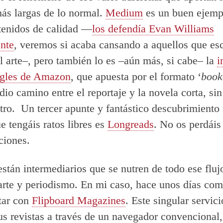
 más largas de lo normal.
Medium
es un buen ejempl
tenidos de calidad —
los defendía Evan Williams
nte
, veremos si acaba cansando a aquellos que esc
l arte–, pero también lo es –aún más, si cabe– la
i
ngles de Amazon
, que apuesta por el formato ‘
book
io camino entre el reportaje y la novela corta, sin 
otro. Un tercer apunte y fantástico descubrimiento 
e tengáis ratos libres es
Longreads
. No os perdáis
ciones.
stán intermediarios que se nutren de todo ese fluj
, arte y periodismo. En mi caso, hace unos días co
tar con
Flipboard Magazines
. Este singular servic
us revistas a través de un navegador convencional,