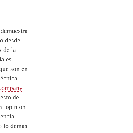
 demuestra
do desde
 de la
ciales —
 que son en
técnica.
 Company
,
esto del
mi opinión
iencia
do lo demás