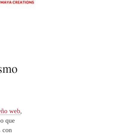
ismo
eño web
,
po que
s con