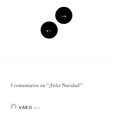
Post
→
navigation
←
3 comentarios en “
¡Feliz Navidad!
”
VARO
dice: