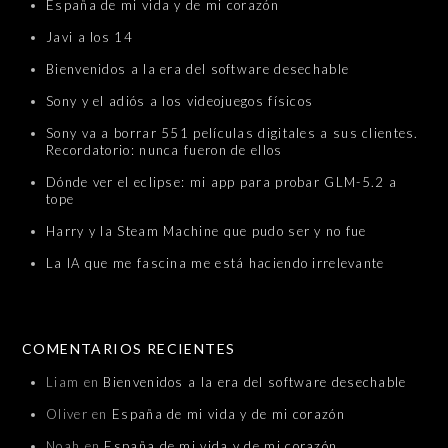
España de mi vida y de mi corazón
Javi a los 14
Bienvenidos a la era del software desechable
Sony y el adiós a los videojuegos físicos
Sony va a borrar 551 películas digitales a sus clientes.
Recordatorio: nunca fueron de ellos
Dónde ver el eclipse: mi app para probar GLM-5.2 a
tope
Harry y la Steam Machine que pudo ser y no fue
La IA que me fascina me está haciendo irrelevante
COMENTARIOS RECIENTES
Liam
en
Bienvenidos a la era del software desechable
Oliver
en
España de mi vida y de mi corazón
Noah
en
España de mi vida y de mi corazón