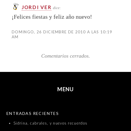
JORDI VER
dice:
¡Felices fiestas y feliz año nuevo!
DOMINGO, 26 DICIEMBRE DE 2010 A LAS 10:19
AM
Comentarios cerrados.
MENU
SKIP TO CONTENT
ENTRADAS RECIENTES
Sidrina, cabrales, y nuevos recuerdos