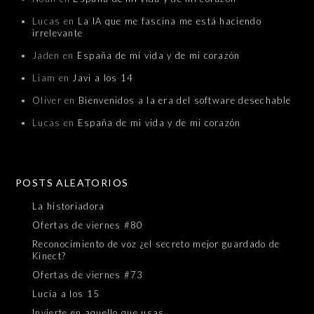
Lucas
en
La IA que me fascina me está haciendo
irrelevante
Jaden
en
España de mi vida y de mi corazón
Liam
en
Javi a los 14
Oliver
en
Bienvenidos a la era del software desechable
Lucas
en
España de mi vida y de mi corazón
POSTS ALEATORIOS
La historiadora
Ofertas de viernes #80
Reconocimiento de voz ¿el secreto mejor guardado de
Kinect?
Ofertas de viernes #73
Lucía a los 15
Invierte en aquello que usas