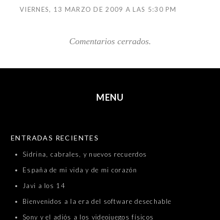
VIERNES, 13 MARZO DE 2009 A LAS 5:30 PM
Comentarios cerrados.
MENU
SKIP TO CONTENT
ENTRADAS RECIENTES
Sidrina, cabrales, y nuevos recuerdos
España de mi vida y de mi corazón
Javi a los 14
Bienvenidos a la era del software desechable
Sony y el adiós a los videojuegos físicos