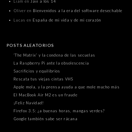
Liam
en
Javi a los 14
Oliver
en
Bienvenidos a la era del software desechable
Lucas
en
España de mi vida y de mi corazón
POSTS ALEATORIOS
‘The Matrix’ y la condena de las secuelas
La Raspberry Pi ante la obsolescencia
Sacrificios y equilibrios
Rescata tus viejas cintas VHS
Apple mola, y la prensa ayuda a que mole mucho más
El MacBook Air M2 es un fraude
¡Feliz Navidad!
Firefox 3.5: ¿a buenas horas, mangas verdes?
Google también sabe ser rácana