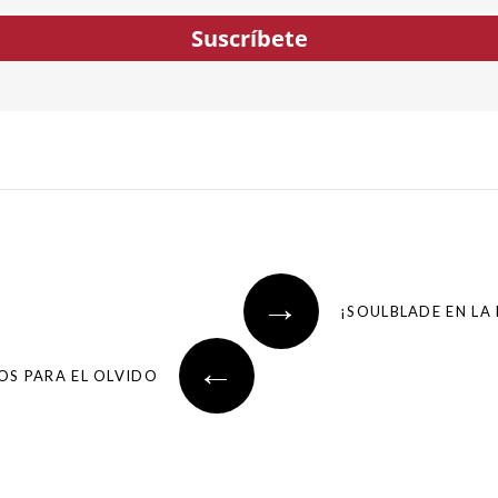
co...
Suscríbete
→
¡SOULBLADE EN LA 
←
OS PARA EL OLVIDO