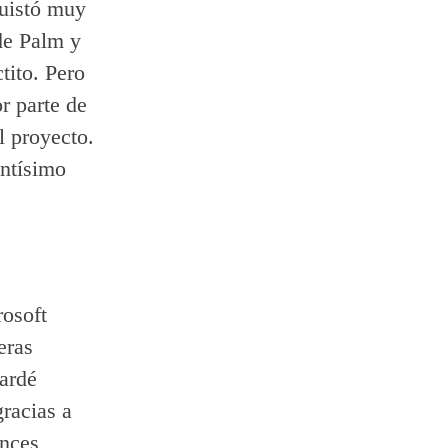
quistó muy
de Palm y
tito. Pero
r parte de
l proyecto.
ntísimo
osoft
eras
tardé
racias a
onces