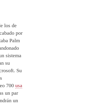
e los de
acabado por
utaba Palm
bandonado
un sistema
an su
crosoft. Su
os
Treo 700
usa
as un par
endrán un