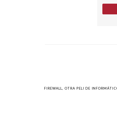
electróni
Post
navigation
FIREWALL, OTRA PELI DE INFORMÁTIC