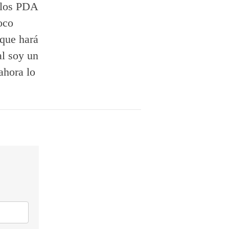
 los PDA
oco
 que hará
l soy un
ahora lo