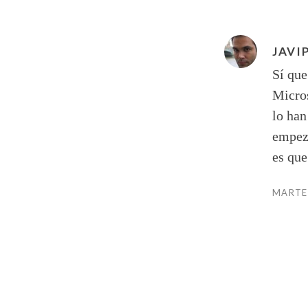
JAVI
Sí que
Micros
lo han
empeza
es qu
MARTES