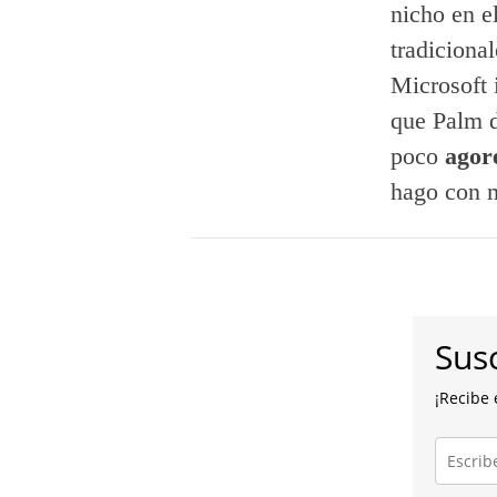
nicho en e
tradiciona
Microsoft 
que Palm d
poco
agor
hago con m
Susc
¡Recibe 
Escribe
tu
correo