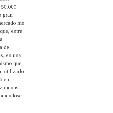
s 50.000
o gran
 mercado me
que, entre
ía
a de
as, en una
 mismo que
 utilizarlo
bien
ez menos.
haciéndose