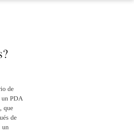
s?
rio de
r un PDA
, que
ués de
e un