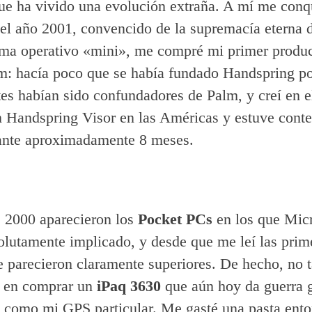
e ha vivido una evolución extraña. A mí me con
 el año 2001, convencido de la supremacía eterna 
ema operativo «mini», me compré mi primer produc
m: hacía poco que se había fundado Handspring po
tes habían sido confundadores de Palm, y creí en e
Handspring Visor en las Américas y estuve conte
ante aproximadamente 8 meses.
e 2000 aparecieron los
Pocket PCs
en los que Micr
olutamente implicado, y desde que me leí las prim
 parecieron claramente superiores. De hecho, no 
 en comprar un
iPaq 3630
que aún hoy da guerra g
o como mi GPS particular. Me gasté una pasta ent