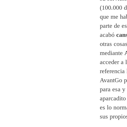
(100.000 d
que me hab
parte de e
acabó
can
otras cosa
mediante
acceder a l
referencia
AvantGo pr
para esa y
aparcadito
es lo norm
sus propios