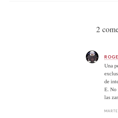
2 come
ROG
Una p
exclus
de int
E. No 
las za
MARTES