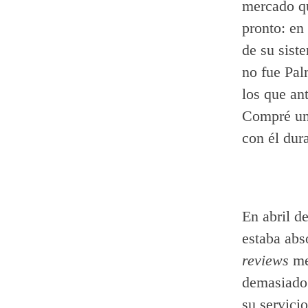
mercado qu
pronto: en
de su sist
no fue Pal
los que an
Compré un 
con él dur
En abril d
estaba abs
reviews
me
demasiado
su servici