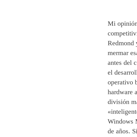
Mi opinió
competitiv
Redmond y 
mermar esa
antes del 
el desarro
operativo
hardware a 
división m
«inteligen
Windows M
de años. S