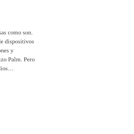
sas como son.
de dispositivos
ones y
izo Palm. Pero
edios…