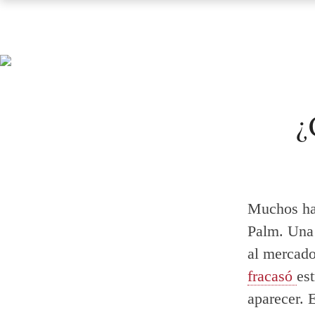
¿
Muchos hab
Palm. Una 
al mercado
fracasó
es
aparecer. 