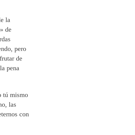
e la
o» de
rdas
endo, pero
frutar de
 la pena
o tú mismo
ho, las
eternos con