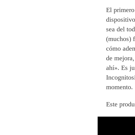
El primer
dispositiv
sea del to
(muchos) f
cómo ademá
de mejora,
ahí». Es j
Incognitos
momento.
Este produ