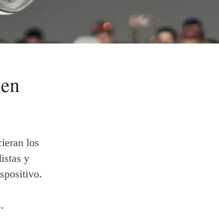
cen
ieran los
istas y
spositivo.
.