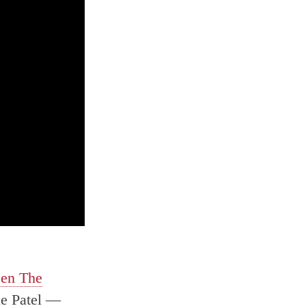
n
en The
ue Patel —