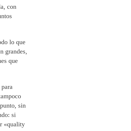
a, con
untos
odo lo que
on grandes,
nes que
 para
 tampoco
 punto, sin
ndo: si
r «quality