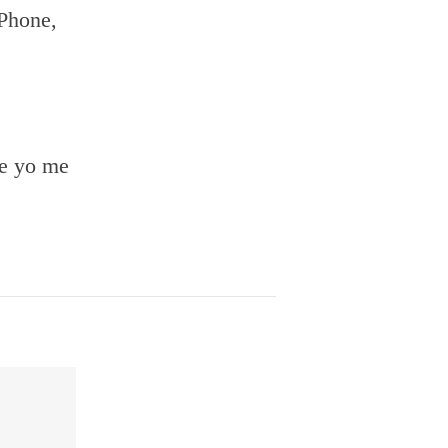
iPhone,
ue yo me