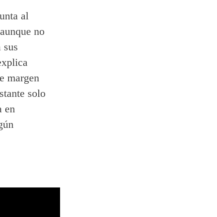
unta al
, aunque no
a sus
explica
ne margen
stante solo
a en
lgún