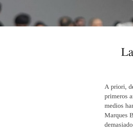
La
A priori, 
primeros an
medios han
Marques B
demasiado,