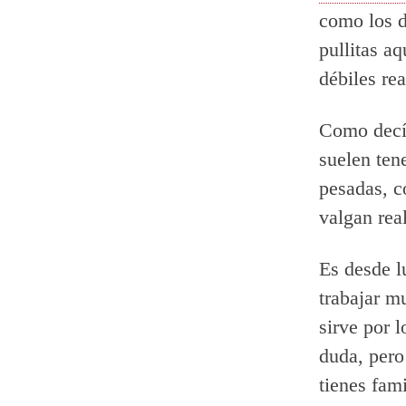
como los d
pullitas a
débiles rea
Como decía
suelen ten
pesadas, c
valgan rea
Es desde l
trabajar m
sirve por l
duda, pero
tienes fam