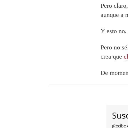
Pero claro
aunque a m
Y esto no.
Pero no sé
crea que
e
De momento
Susc
¡Recibe 