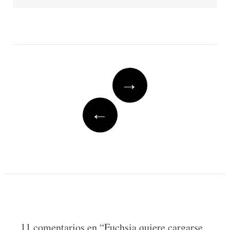
Post
→
navigation
←
11 comentarios en “
Fuchsia quiere cargarse