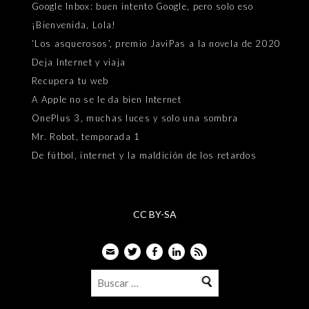
Google Inbox: buen intento Google, pero solo eso
¡Bienvenida, Lola!
‘Los asquerosos’, premio JaviPas a la novela de 2020
Deja Internet y viaja
Recupera tu web
A Apple no se le da bien Internet
OnePlus 3, muchas luces y solo una sombra
Mr. Robot, temporada 1
De fútbol, internet y la maldición de los retardos
CC BY-SA
Email
Twitter
Facebook
LinkedIn
Feed
Buscar