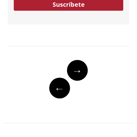
Suscríbete
Post
→
navigation
←