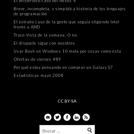
El misterioso caso del Nexus 4
Breve, incompleta, y simpática historia de los lenguajes
de programación
El extraño caso de la gente que seguía eligiendo Intel
frente a AMD
Truco Vista de la semana. O no.
El disquete sigue con nosotros
Usar Bash en Windows 10 mola por cosas como esta
Ofertas de viernes #89
Por qué estoy pensando en comprar un Galaxy S7
Estadísticas mayo 2008
CC BY-SA
Email
Twitter
Facebook
LinkedIn
Feed
Buscar