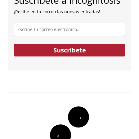
Suscríbete a Incognitosis
¡Recibe en tu correo las nuevas entradas!
Escribe
tu
correo
electrónico...
Suscríbete
Post
→
navigation
←