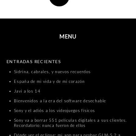
MENU
SKIP TO CONTENT
ENTRADAS RECIENTES
Sidrina, cabrales, y nuevos recuerdos
España de mi vida y de mi corazón
Javi a los 14
Bienvenidos a la era del software desechable
Sony y el adiós a los videojuegos físicos
Sony va a borrar 551 películas digitales a sus clientes.
Recordatorio: nunca fueron de ellos
Dónde ver el eclipse: mi app para probar GLM-5.2 a