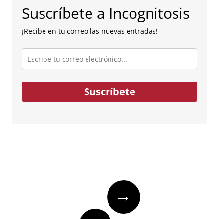
Suscríbete a Incognitosis
¡Recibe en tu correo las nuevas entradas!
Escribe
tu
correo
electrónico...
Suscríbete
Post
→
navigation