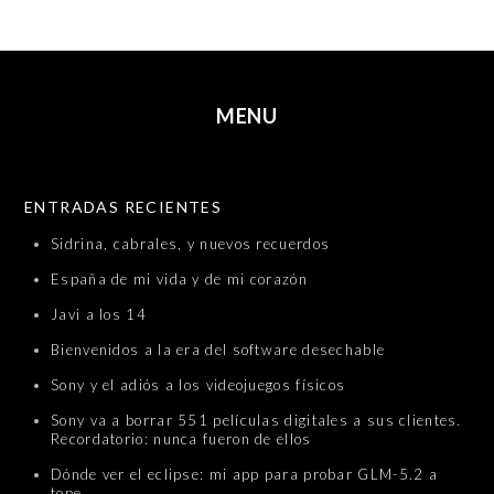
MENU
SKIP TO CONTENT
ENTRADAS RECIENTES
Sidrina, cabrales, y nuevos recuerdos
España de mi vida y de mi corazón
Javi a los 14
Bienvenidos a la era del software desechable
Sony y el adiós a los videojuegos físicos
Sony va a borrar 551 películas digitales a sus clientes.
Recordatorio: nunca fueron de ellos
Dónde ver el eclipse: mi app para probar GLM-5.2 a
tope