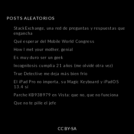
POSTS ALEATORIOS
StackExchange, una red de preguntas y respuestas que
engancha
Qué esperar del Mobile World Congress
How I met your mother, genial
Es muy duro ser un geek
Incognitosis cumplía 21 años (me olvidé otra vez)
True Detective me deja más bien frío
El iPad Pro no importa, su Magic Keyboard y iPadOS
13.4 sí
Parche KB938979 en Vista: que no, que no funciona
Que no te pille el jefe
CC BY-SA