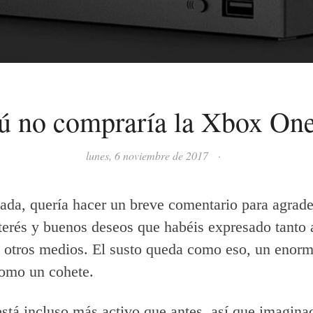
ú no compraría la Xbox On
lunes, 6 noviembre de 2017
·
ada, quería hacer un breve comentario para agrade
nterés y buenos deseos que habéis expresado tanto
e otros medios. El susto queda como eso, un enorm
como un cohete.
está incluso más activo que antes, así que imagin