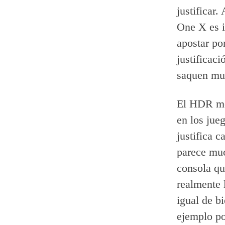
justificar
One X es i
apostar por
justificaci
saquen muc
El HDR mol
en los jue
justifica 
parece muc
consola qu
realmente 
igual de b
ejemplo po