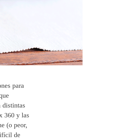
ones para
 que
distintas
x 360 y las
e (o peor,
fícil de