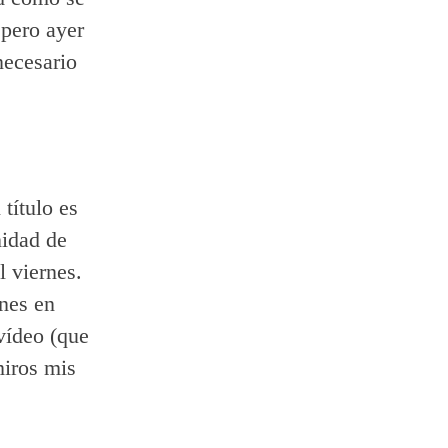
 pero ayer
necesario
título es
nidad de
l viernes.
ones en
 vídeo (que
miros mis