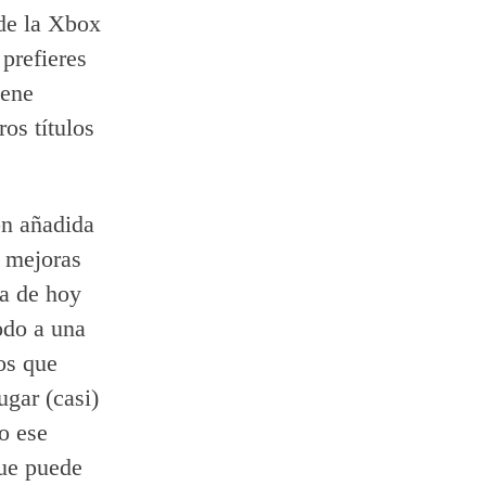
 de la Xbox
prefieres
iene
ros títulos
ón añadida
s mejoras
ía de hoy
odo a una
os que
ugar (casi)
o ese
ue puede