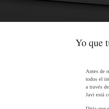
Yo que t
Antes de n
todos el i
a través d
Javi está 
Diría que 