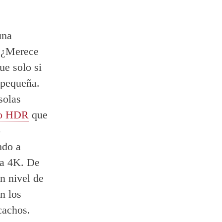
una
. ¿Merece
ue solo si
 pequeña.
solas
odo HDR
que
o
ndo a
ea 4K. De
n nivel de
n los
cachos.