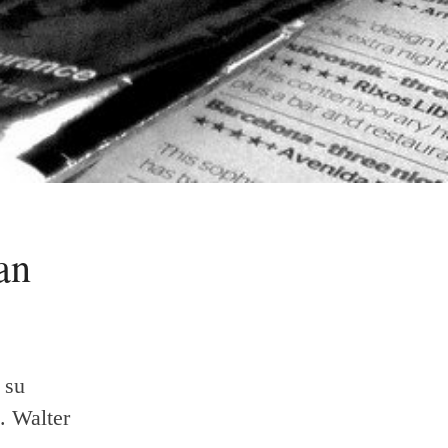
an
 su
. Walter