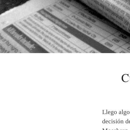
C
Llego algo
decisión d