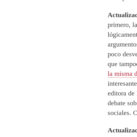
Actualiza
primero, l
lógicament
argumentos
poco desv
que tampoc
la misma d
interesant
editora de
debate sob
sociales. 
Actualizac