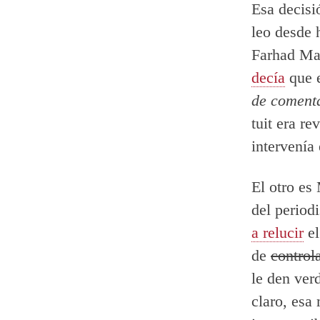
Esa decisi
leo desde 
Farhad Man
decía
que e
de comenta
tuit era r
intervenía
El otro es
del period
a relucir
el
de
control
le den ver
claro, esa