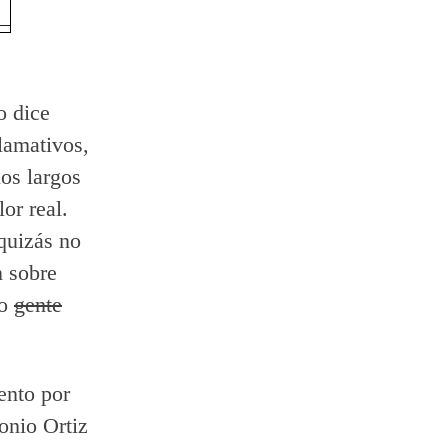
o dice
lamativos,
los largos
or real.
quizás no
n sobre
do
gente
ento por
onio Ortiz