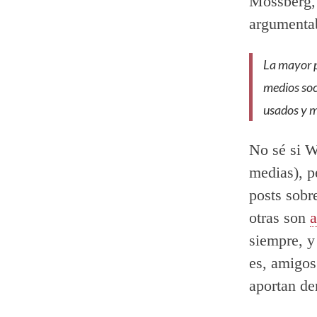
Mossberg, 
argumentab
La mayor p
medios soc
usados y m
No sé si Wa
medias), p
posts sobr
otras son
a
siempre, y
es, amigos
aportan d