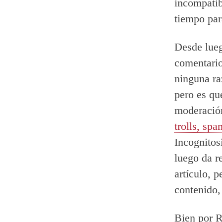
incompatib
tiempo par
Desde lueg
comentario
ninguna ra
pero es qu
moderación
trolls, sp
Incognitos
luego da r
artículo, 
contenido, 
Bien por R