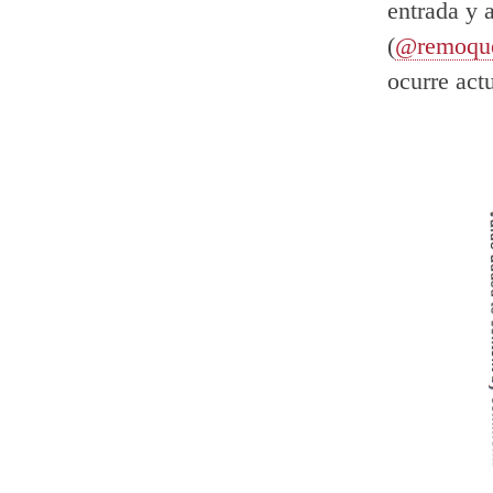
entrada y 
(
@remoqu
ocurre act