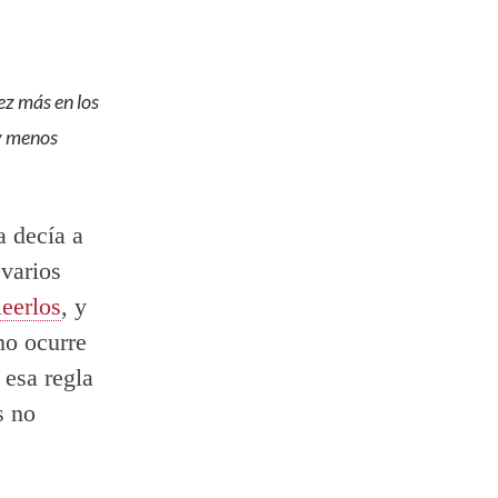
ez más en los
 y menos
a decía a
 varios
leerlos
, y
no ocurre
 esa regla
s no