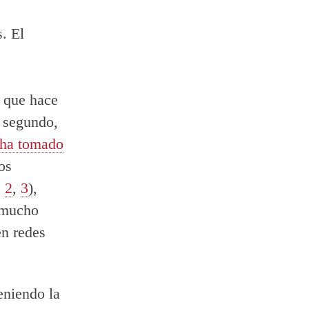
. El
, que hace
l segundo,
ha tomado
os
,
2
,
3
),
 mucho
en redes
eniendo la