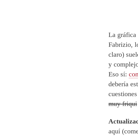
La gráfica
Fabrizio, 
claro) sue
y complejo
Eso sí:
com
debería est
cuestiones
muy friqui
Actualizac
aquí (come