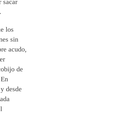
r sacar
.
e los
nes sin
pre acudo,
er
obijo de
 En
 y desde
cada
l