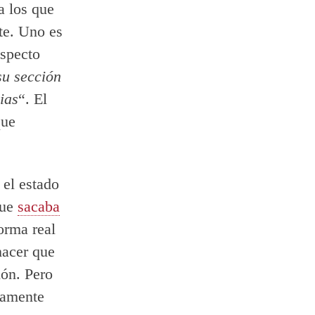
a los que
te. Uno es
especto
su sección
ias
“. El
que
 el estado
que
sacaba
orma real
hacer que
ión. Pero
camente