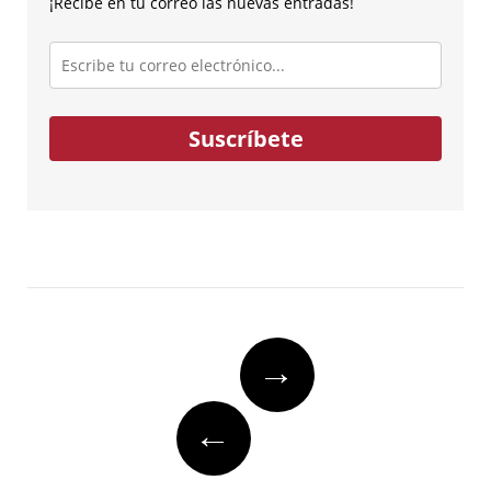
¡Recibe en tu correo las nuevas entradas!
Escribe
tu
correo
electrónico...
Suscríbete
Post
→
navigation
←