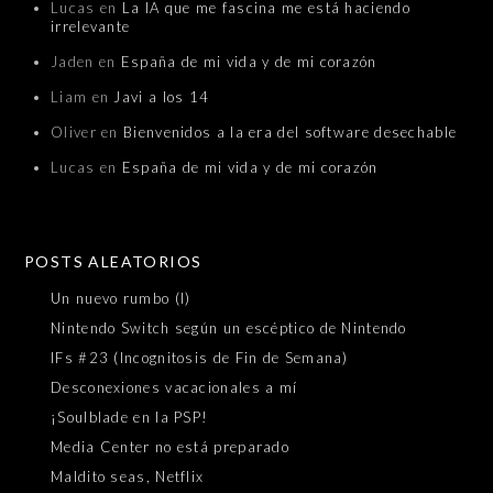
Lucas
en
La IA que me fascina me está haciendo
irrelevante
Jaden
en
España de mi vida y de mi corazón
Liam
en
Javi a los 14
Oliver
en
Bienvenidos a la era del software desechable
Lucas
en
España de mi vida y de mi corazón
POSTS ALEATORIOS
Un nuevo rumbo (I)
Nintendo Switch según un escéptico de Nintendo
IFs #23 (Incognitosis de Fin de Semana)
Desconexiones vacacionales a mí
¡Soulblade en la PSP!
Media Center no está preparado
Maldito seas, Netflix