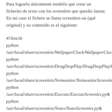
Para lograrlo únicamente tendréis que crear un
ficherito de texto con los screenlets que queráis lanzar.
En mi caso el fichero se llama screenlets-on (qué
original) y su contenido es el siguiente:
#!/bin/sh
python
/usr/local/share/screenlets/WallpaperClock/WallpaperClo
python
/usr/local/share/screenlets/DragDropPlay/DragDropPlayS
python
/usr/local/share/screenlets/Netmonitor/NetmonitorScreenl
python
/usr/local/share/screenlets/Execute/ExecuteScreenlet.py&
python
/usr/local/share/screenlets/Notes/NotesScreenlet.py&