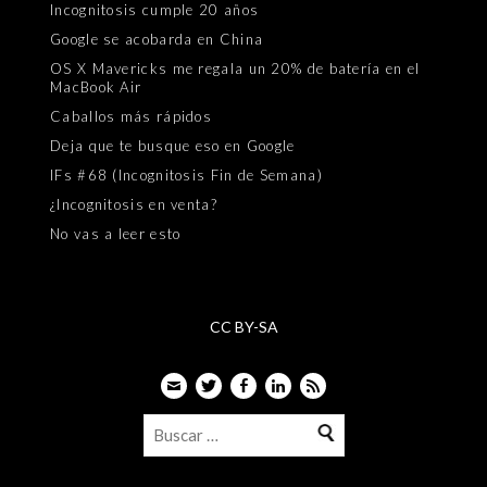
Incognitosis cumple 20 años
Google se acobarda en China
OS X Mavericks me regala un 20% de batería en el
MacBook Air
Caballos más rápidos
Deja que te busque eso en Google
IFs #68 (Incognitosis Fin de Semana)
¿Incognitosis en venta?
No vas a leer esto
CC BY-SA
Email
Twitter
Facebook
LinkedIn
Feed
Buscar