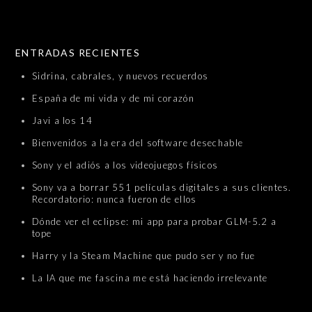
SKIP TO CONTENT
ENTRADAS RECIENTES
Sidrina, cabrales, y nuevos recuerdos
España de mi vida y de mi corazón
Javi a los 14
Bienvenidos a la era del software desechable
Sony y el adiós a los videojuegos físicos
Sony va a borrar 551 películas digitales a sus clientes.
Recordatorio: nunca fueron de ellos
Dónde ver el eclipse: mi app para probar GLM-5.2 a
tope
Harry y la Steam Machine que pudo ser y no fue
La IA que me fascina me está haciendo irrelevante