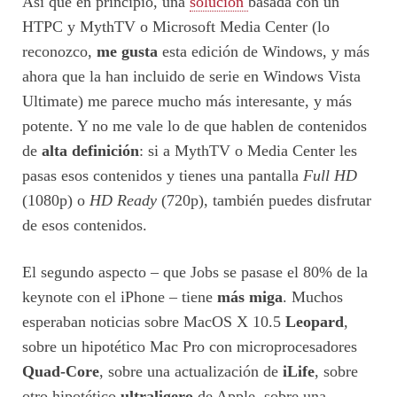
Así que en principio, una
solución
basada con un
HTPC y MythTV o Microsoft Media Center (lo
reconozco,
me gusta
esta edición de Windows, y más
ahora que la han incluido de serie en Windows Vista
Ultimate) me parece mucho más interesante, y más
potente. Y no me vale lo de que hablen de contenidos
de
alta definición
: si a MythTV o Media Center les
pasas esos contenidos y tienes una pantalla
Full HD
(1080p) o
HD Ready
(720p), también puedes disfrutar
de esos contenidos.
El segundo aspecto – que Jobs se pasase el 80% de la
keynote con el iPhone – tiene
más miga
. Muchos
esperaban noticias sobre MacOS X 10.5
Leopard
,
sobre un hipotético Mac Pro con microprocesadores
Quad-Core
, sobre una actualización de
iLife
, sobre
otro hipotético
ultraligero
de Apple, sobre una