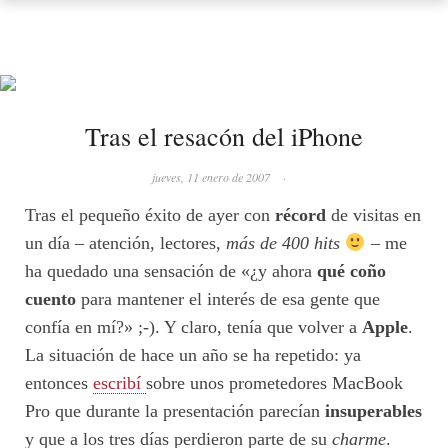
Tras el resacón del iPhone
jueves, 11 enero de 2007
·
Tras el pequeño éxito de ayer con
récord
de visitas en
un día – atención, lectores,
más de 400 hits
– me
ha quedado una sensación de «¿y ahora
qué coño
cuento
para mantener el interés de esa gente que
confía en mí?» ;-). Y claro, tenía que volver a
Apple
.
La situación de hace un año se ha repetido: ya
entonces
escribí
sobre unos prometedores MacBook
Pro que durante la presentación parecían
insuperables
y que a los tres días perdieron parte de su
charme
.