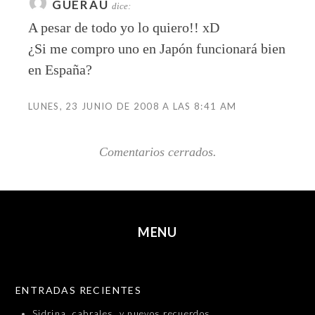
GUERAU
dice:
A pesar de todo yo lo quiero!! xD
¿Si me compro uno en Japón funcionará bien
en España?
LUNES, 23 JUNIO DE 2008 A LAS 8:41 AM
Comentarios cerrados.
MENU
SKIP TO CONTENT
ENTRADAS RECIENTES
Sidrina, cabrales, y nuevos recuerdos